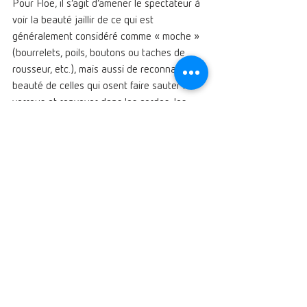
Pour Floē, il s’agit d’amener le spectateur à 
voir la beauté jaillir de ce qui est 
généralement considéré comme « moche » 
(bourrelets, poils, boutons ou taches de 
rousseur, etc.), mais aussi de reconnaître la 
beauté de celles qui osent faire sauter les 
verrous et renvoyer dans les cordes, les 
codes de bien-être ou de bien-paraître 
socialement admis. Ces femmes parviennent 
à être elles-mêmes, tout simplement. C’est 
en cela qu’elles rayonnent...