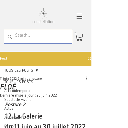
Post
TOUS LES POSTS
11 juin 2022
2 min de lecture
TOUS LES POSTS
FLOĒ
Art contemporain
Dernière mise à jour :
25 juin 2022
Spectacle vivant
Posture 2
Actus
12 La Galerie 
Jeune public
du 11 juin au 30 juillet 2022
Primo