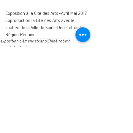
Exposition à la Cité des Arts -Avril Mai 2017
Coproduction la Cité des Arts avec le 
soutien de la Ville de Saint-Denis et de la 
Région Réunion
exposition
clément striano
Chloé robert
Freddy Leclerc
Art contemporain
Voir tout
Posts similaires