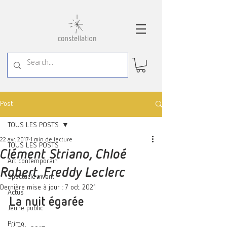
Post
TOUS LES POSTS
22 avr. 2017
1 min de lecture
TOUS LES POSTS
Clément Striano, Chloé
Art contemporain
Robert, Freddy Leclerc
Spectacle vivant
Dernière mise à jour :
7 oct. 2021
Actus
La nuit égarée
Jeune public
Primo