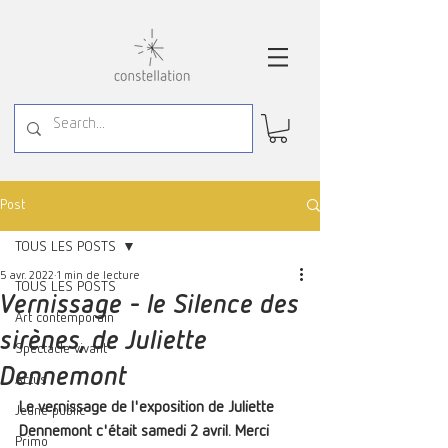
Post
TOUS LES POSTS
5 avr. 2022
1 min de lecture
TOUS LES POSTS
Vernissage - le Silence des
Art contemporain
sirènes, de Juliette
Spectacle vivant
Dennemont
Actus
Le vernissage de l'exposition de Juliette 
Jeune public
Dennemont c'était samedi 2 avril. Merci 
Primo