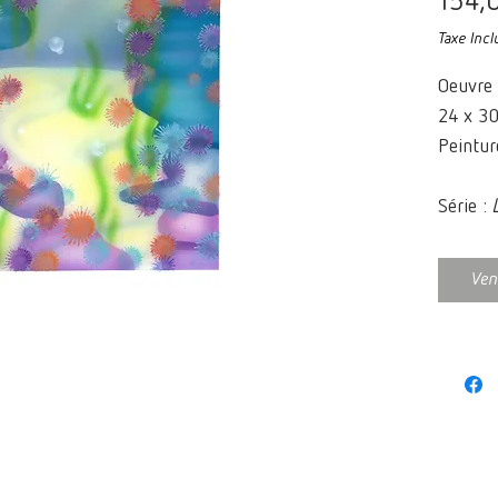
154,
Taxe Incl
Oeuvre 
24 x 3
Peintur
Série :
2022
Ven