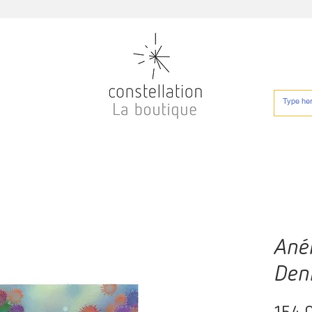
Aném
Den