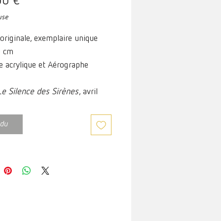
Prix
00 €
use
originale, exemplaire unique
0 cm
e acrylique et Aérographe
Le Silence des Sirènes
, avril
du