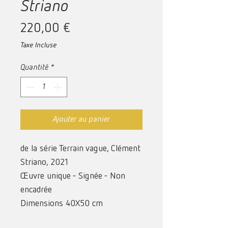
Striano
Prix
220,00 €
Taxe Incluse
Quantité
*
Ajouter au panier
de la série Terrain vague, Clément
Striano, 2021
Œuvre unique - Signée - Non
encadrée
Dimensions 40X50 cm
acrylique sur papier couché 240