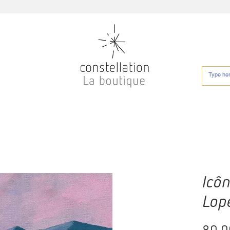
Icô
Lop