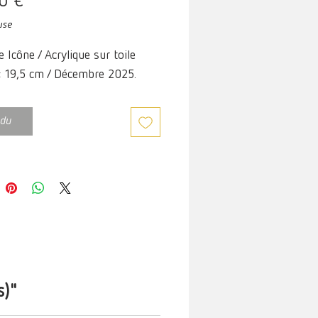
Prix
0 €
use
e Icône / Acrylique sur toile
× 19,5 cm /
Décembre 2025.
du
s)"