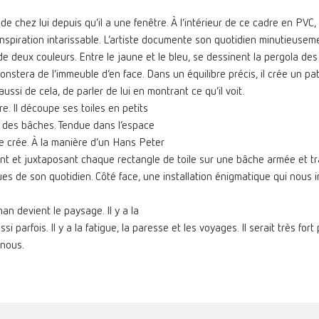
 chez lui depuis qu’il a une fenêtre. À l’intérieur de ce cadre en PVC,
inspiration intarissable. L’artiste documente son quotidien minutieusement
 deux couleurs. Entre le jaune et le bleu, se dessinent la pergola des vo
monstera de l’immeuble d’en face. Dans un équilibre précis, il crée un p
t aussi de cela, de parler de lui en montrant ce qu’il voit.
re. Il découpe ses toiles en petits
 des bâches. Tendue dans l’espace
se crée. À la manière d’un Hans Peter
nt et juxtaposant chaque rectangle de toile sur une bâche armée et tra
ues de son quotidien. Côté face, une installation énigmatique qui nous 
han devient le paysage. Il y a la
parfois. Il y a la fatigue, la paresse et les voyages. Il serait très fort 
 nous.