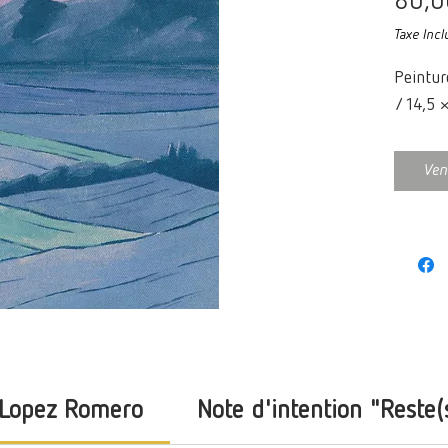
80,0
Taxe Incl
Peintur
/
14,5 
Ven
 Lopez Romero
Note d'intention "Reste(