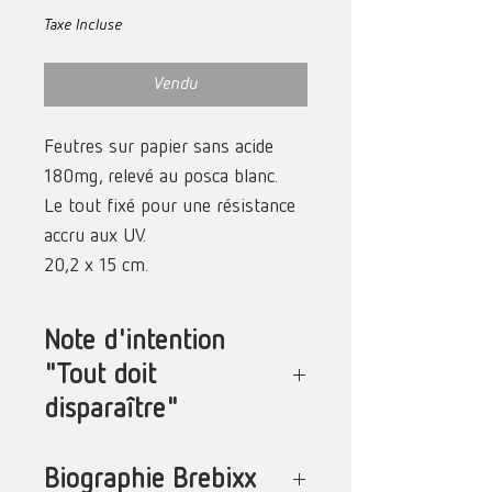
Taxe Incluse
Vendu
Feutres sur papier sans acide
180mg, relevé au posca blanc.
Le tout fixé pour une résistance
accru aux UV.
20,2 x 15 cm.
Encadrement sur-mesure par
L'atelier Encadrement.
Note d'intention
"Tout doit
disparaître"
« Tout doit disparaître » est une
Biographie Brebixx
exposition solo qui prend la forme