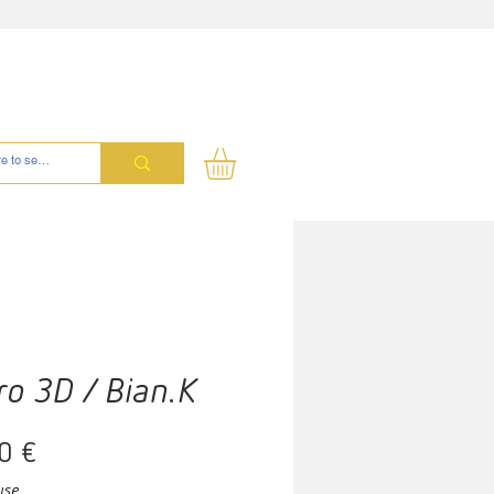
ro 3D / Bian.K
Prix
0 €
use