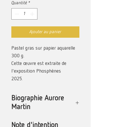
Quantité
*
Ajouter au panier
Pastel gras sur papier aquarelle
300 g.
Cette œuvre est extraite de
l'exposition Phosphènes
2025.
Biographie Aurore
Martin
Née et vivant à La Réunion, Aurore
Note d'intention
Martin a d'abord appris les bases du