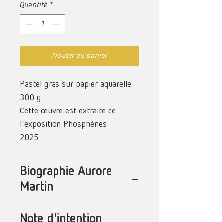
Quantité
*
Ajouter au panier
Pastel gras sur papier aquarelle
300 g.
Cette œuvre est extraite de
l'exposition Phosphènes
2025.
Biographie Aurore
Martin
Née et vivant à La Réunion, Aurore
Note d'intention
Martin a d'abord appris les bases du