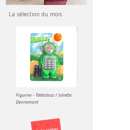
La sélection du mois
Figurine - Télétoboz / Juliette
Icône 57 / Nathan Lopez
Dennemont
Romero