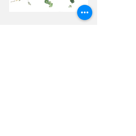
Puzzle
Américain
/
Charles
Prime
Puzzle
Européen
/
Charles