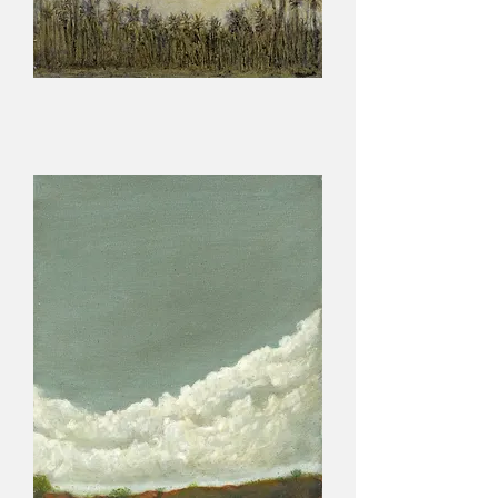
Vue
de
Salaos
/
Guillaume
Lebourg