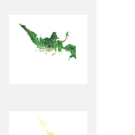
/
Charles
Prime
Continent
indonésien
/
Charles
Prime