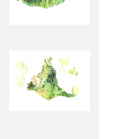
Maurinion
/
Charles
Prime
Lémurie