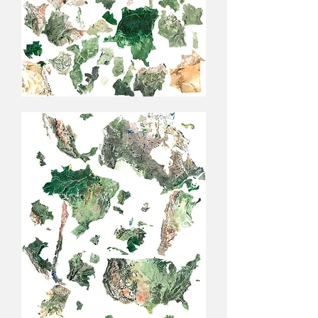
Puzzle
Africain
/
Charles
Prime