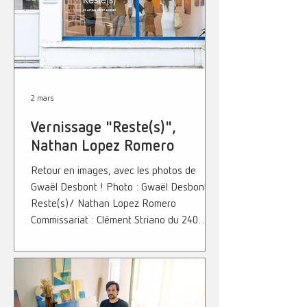
française des commissaires d’exposition), a
invité Domitille Bertrand à porter son
regard
2 mars
Vernissage "Reste(s)",
Nathan Lopez Romero
Retour en images, avec les photos de
Gwaël Desbont ! Photo : Gwaël Desbonts
Reste(s)/ Nathan Lopez Romero
Commissariat : Clément Striano du 240
février au 28 mars 12 La Galerie 12 rue
Sainte-Marie / Saint-Denis de La Réunion
Tous les samedis de 11h à 18h Le reste de
la semaine sur RDV
(12lagalerie@constellation.re) Nathan