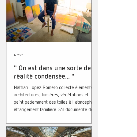
Lopez Romero collecte éléments,
architectures, lumières, végétations et
peint patiemment des toiles à l'atmosphère
étrangement familière. S'il documente de
4 févr.
" On est dans une sorte de
réalité condensée... "
Nathan Lopez Romero collecte éléments,
architectures, lumières, végétations et
peint patiemment des toiles à l'atmosphère
étrangement familière. S'il documente de
cette manière son quotidien, dans une
sorte de réalité condensée, c'est pour
mieux s'en affranchir et pour n'en faire