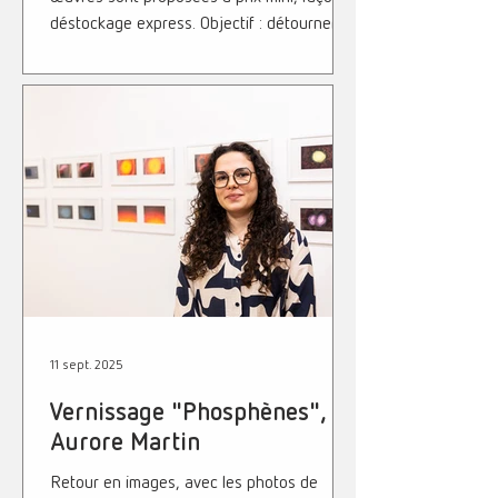
déstockage express. Objectif : détourner
les codes visuels et marchands du discount
pour interroger notre rapport à la
consommation, à la valeur de l’art et à la
place des objets dans notre quotidien. Tout
doit disparaître, c'est à découvrir au 12 La
Galerie, du 24 octobre au 22 novembre
2025. Photo : Nathan Combeaud -
Belauror - 2025 D'où naît l'idée d
11 sept. 2025
Vernissage "Phosphènes",
Aurore Martin
Retour en images, avec les photos de