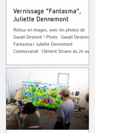
Vernissage "Fantasma",
Juliette Dennemont
Retour en images, avec les photos de
Gwaël Desbont ! Photo : Gwaël Desbonts
Fantasma/ Juliette Dennemont
Commissariat : Clément Striano du 24 avril
au 23 mai 12 La Galerie 12 rue Sainte-Marie
/ Saint-Denis de La Réunion Tous les
samedis de 11h à 18h Le reste de la
semaine sur RDV
(12lagalerie@constellation.re) Fille de
forain, Juliette Dennemont a grandi dans
l'effervescence des fêtes foraines,
s'imprégnant de cette culture populaire
aux codes visuels spécifiques. Cet univers