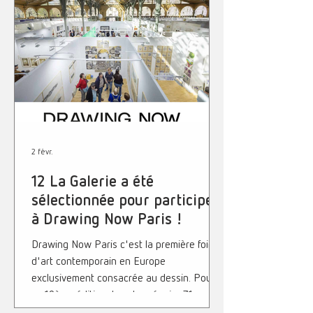
apparaître que l'essentiel : un essentiel qui
interroge nos perceptions et nos
imaginaires, comme si chacun de ses
paysages pouvait aussi être l'un des
nôtres... Reste(s), 12 La Galerie, du 20 févri
2 févr.
12 La Galerie a été
sélectionnée pour participer
à Drawing Now Paris !
Drawing Now Paris c'est la première foire
d'art contemporain en Europe
exclusivement consacrée au dessin. Pour
sa 19ème édition, le salon réunira 71
galeries internationales issues de 13 pays.