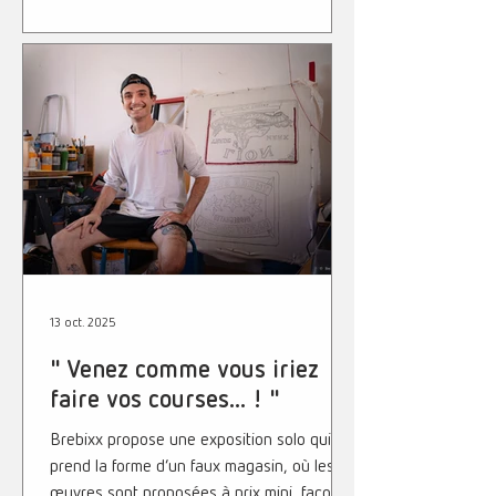
Galerie 12 rue Sainte-Marie / Saint-Denis
de La Réunion Tous les samedis de 11h à
18h Le reste de la semaine sur RDV
(12lagalerie@constellation.re) Brebixx
propose une exposition solo qui prend la
forme d’un faux magasin, où les œuvres
sont proposées à prix mini, façon
déstockage express. Objectif : détourner
les codes
13 oct. 2025
" Venez comme vous iriez
faire vos courses... ! "
Brebixx propose une exposition solo qui
prend la forme d’un faux magasin, où les
œuvres sont proposées à prix mini, façon