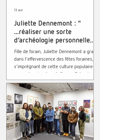
13 avr.
Juliette Dennemont : "
...réaliser une sorte
d’archéologie personnelle... "
Fille de forain, Juliette Dennemont a grandi
dans l'effervescence des fêtes foraines,
s'imprégnant de cette culture populaire
aux codes visuels spécifiques. Cet univers
constitue alors le socle de sa formation
artistique et l'aérographe initialement
utilisé pour rénover et repenser le design
des manèges de sa famille, devient son
médium de prédilection. Avec Fantasma,
elle franchit une nouvelle étape dans sa
volonté de mêler art forain et art
contemporain... FANTASMA, 12 La G