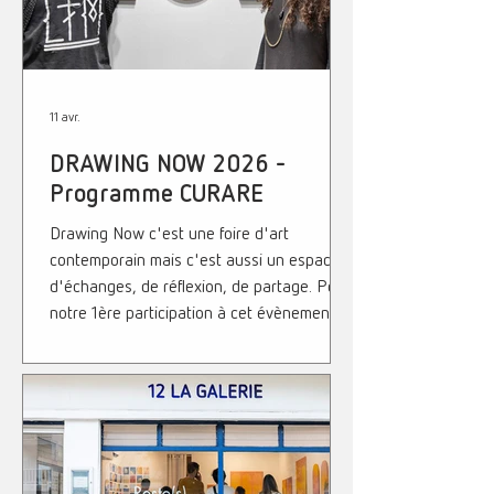
contemporain. Photo : Sylvie Chan-Liat Pr
11 avr.
DRAWING NOW 2026 -
Programme CURARE
Drawing Now c'est une foire d'art
contemporain mais c'est aussi un espace
d'échanges, de réflexion, de partage. Pour
notre 1ère participation à cet évènement
majeur, nous sommes très heureux d'avoir
été sélectionnés pour nous exprimer au
sein du programme CURARE, à travers
deux duos d'artistes que la galerie a
présentés. Le programme CURARE, mené
en partenariat avec le C-E-A (Association