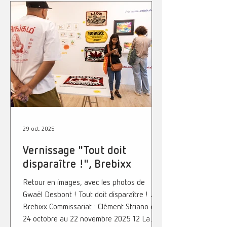
Nous aurons l'honneur d'y représenter La
Réunion et de défendre le travail d'artistes
talentueux dont nous vous dévoilons les
noms ci-dessous. Cette sélection
représente pour nous bien plus qu'une
simple participation à une foire : c'est une
véritable reconnaissance du chemin
parcour
29 oct. 2025
Vernissage "Tout doit
disparaître !", Brebixx
Retour en images, avec les photos de
Gwaël Desbont ! Tout doit disparaître ! /
Brebixx Commissariat : Clément Striano du
24 octobre au 22 novembre 2025 12 La