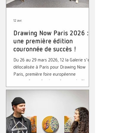
12 avr.
Drawing Now Paris 2026 :
une première édition
couronnée de succès !
Du 26 au 29 mars 2026, 12 la Galerie s'est
délocalisée à Paris pour Drawing Now
Paris, première foire européenne
consacrée au dessin contemporain. N ous
avons eu l'honneur de représenter La
Réunion au Carreau du Temple, aux côtés
de 71 galeries internationales venues de 13
pays. Une première pour notre galerie, la
seule venue d'outre-mer, qui a bénéficié
d'un accueil exceptionnel tant du public
que des professionnels du monde de l'art