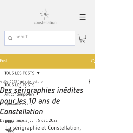
Post
TOUS LES POSTS
4 déc. 2022
1 min de lecture
TOUS LES POSTS
Des sérigraphies inédites
Art contemporain
pour les 10 ans de
Spectacle vivant
Constellation
Actus
Dernière mise à jour :
5 déc. 2022
Jeune public
La sérigraphie et Constellation, 
Primo