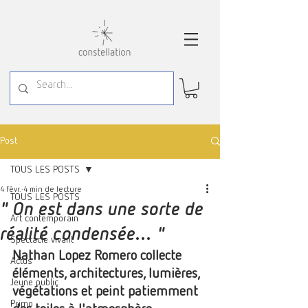
Post
TOUS LES POSTS
4 févr.
4 min de lecture
TOUS LES POSTS
" On est dans une sorte de
Art contemporain
réalité condensée... "
Spectacle vivant
Nathan Lopez Romero 
collecte 
Actus
éléments, architectures, lumières, 
Jeune public
végétations et peint patiemment 
Primo