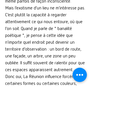
même parfois de façon inconsciente.
Mais l’exotisme d’un lieu ne m’intéresse pas. 
C’est plutôt la capacité à regarder 
attentivement ce qui nous entoure, où que 
l’on soit. Quand je parle de " banalité 
poétique ", je pense à cette idée que 
n’importe quel endroit peut devenir un 
territoire d’observation : un bord de route, 
une façade, un arbre, une zone un peu 
oubliée. Il suffit souvent de ralentir pour que 
ces espaces apparaissent autrement.
Donc oui, La Réunion influence forcément 
certaines formes ou certaines couleurs, 
mais je crois que je peindrais dans le fond 
la même chose ailleurs, parce que ce que je 
cherche, ce n’est pas un paysage 
spectaculaire, c’est un endroit où le regard 
peut s’attarder et depuis quel endroit ce 
regard se porte.