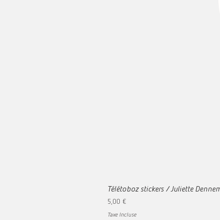
Télétoboz stickers / Juliette Denn
Prix
5,00 €
Taxe Incluse