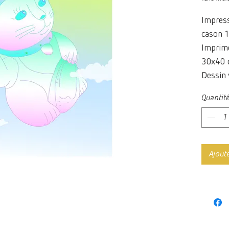
Impress
cason 1
Imprimé
30x40 
Dessin 
Quantit
Ajout