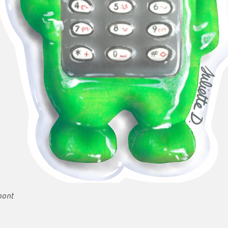
Aperçu rapide
emont