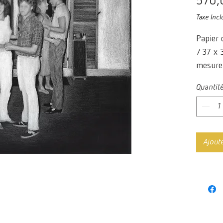
570,
Taxe Incl
Papier 
/ 37 x 
mesure 
Quantit
Ajout