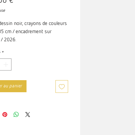
Prix
00 €
use
dessin noir, crayons de couleurs
35 cm / encadrement sur
/ 2026.
é
*
er au panier