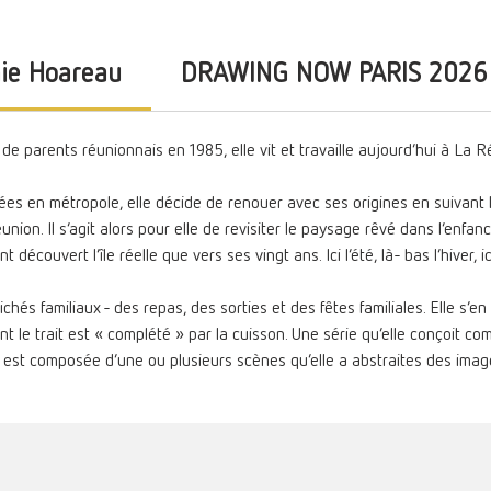
nie Hoareau
DRAWING NOW PARIS 2026
de parents réunionnais en 1985, elle vit et travaille aujourd’hui à La Re
́es en métropole, elle décide de renouer avec ses origines en suivant
ion. Il s’agit alors pour elle de revisiter le paysage rêvé dans l’enfanc
écouvert l’île réelle que vers ses vingt ans. Ici l’été, là- bas l’hiver, ici
chés familiaux - des repas, des sorties et des fêtes familiales. Elle s
nt le trait est « complété » par la cuisson. Une série qu’elle conçoit 
st composée d’une ou plusieurs scènes qu’elle a abstraites des images,