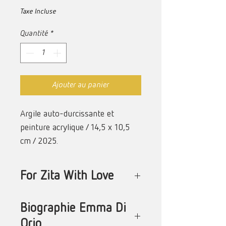
Taxe Incluse
Quantité
*
Ajouter au panier
Argile auto-durcissante et
peinture acrylique / 14,5 x 10,5
cm / 2025.
For Zita With Love
« Bonjour Zita, Je sais que tu es là,
Biographie Emma Di
quelque part, sur une planète
Orio
lointaine. Parfois, tu viens me voir