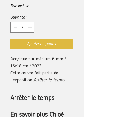
Taxe Incluse
Quantité
*
Ajouter au panier
Acrylique sur médium 6 mm /
16x18 cm / 2023.
Cette œuvre fait partie de
l'exposition
Arrêter le temps
.
Arrêter le temps
C’est une vision de l’instant où l’Ordre
En savoir plus Chloé
est bouleversé.