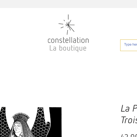
La P
Tro