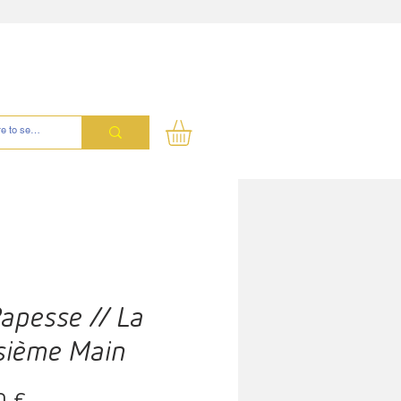
apesse // La
isième Main