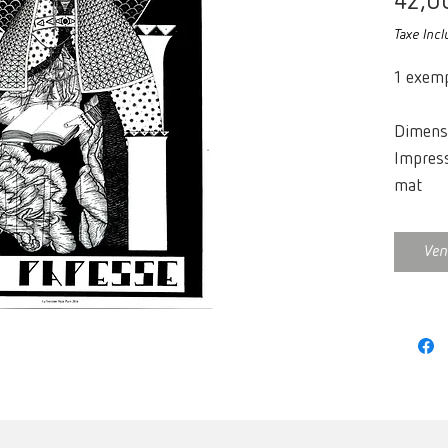
42,0
Taxe Incl
1 exemp
Dimens
Impress
mat
Papier 
Ven
vendu 