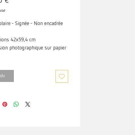
Prix
0 €
use
laire - Signée - Non encadrée
ions 42x59,4 cm
ion photographique sur papier
blanc à grain fin 200 g/m2
du
non encadré