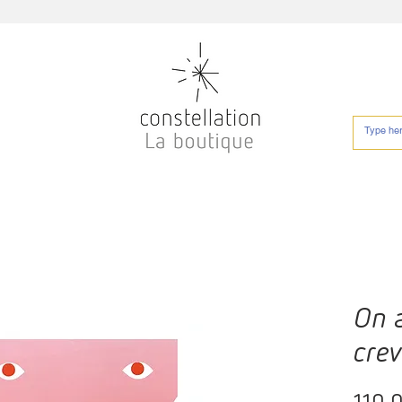
On a
crev