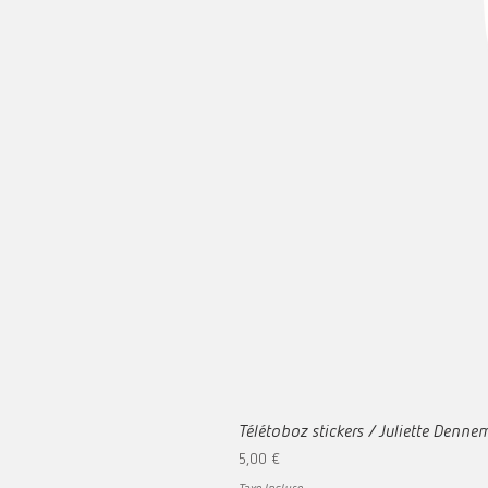
Télétoboz stickers / Juliette Denn
Prix
5,00 €