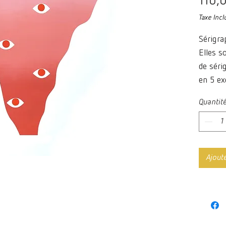
110,
Taxe Incl
Sérigra
Elles s
de séri
en 5 ex
Quantit
Ajout