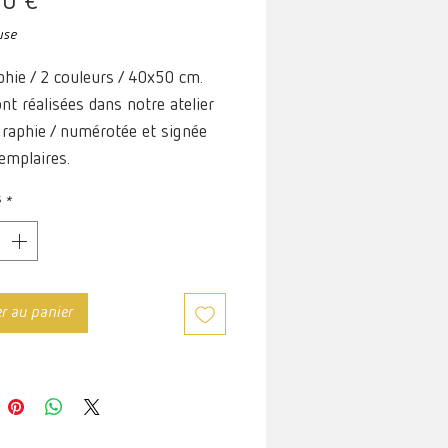
Prix
00 €
use
phie / 2 couleurs / 40x50 cm.
ont réalisées dans notre atelier
graphie / numérotée et signée
emplaires.
é
*
er au panier