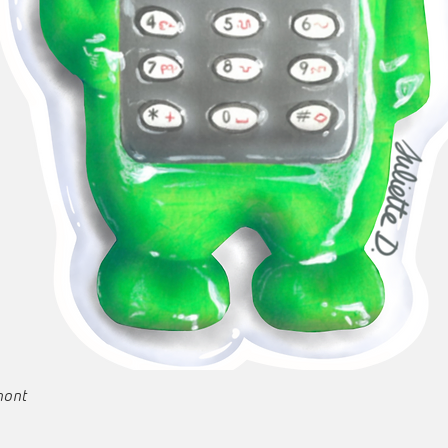
Aperçu rapide
emont