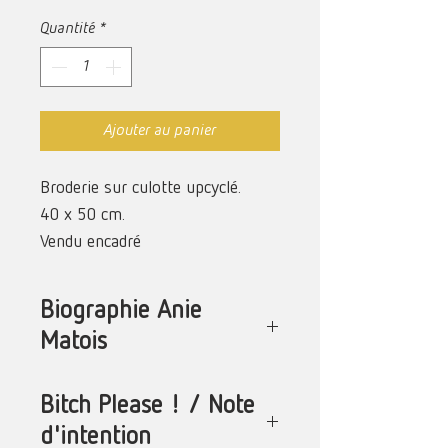
Quantité
*
Ajouter au panier
Broderie sur culotte upcyclé.
40 x 50 cm.
Vendu encadré
Biographie Anie
Matois
Anie Matois (née en 1996 à La
Bitch Please ! / Note
Réunion, diplômée de l'ESA Réunion)
d'intention
propose une réflexion qui trouve un