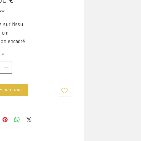
Prix
00 €
use
e sur tissu.
 cm.
on encadré.
é
*
er au panier