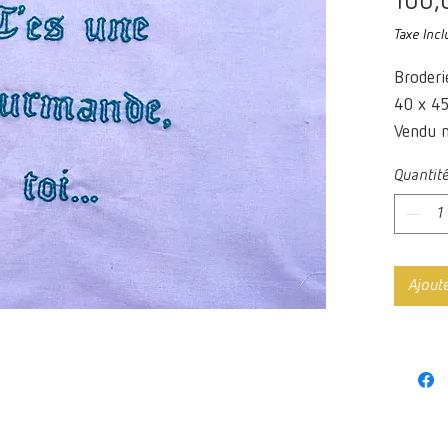
100,
Taxe Incl
Broderi
40 x 45
Vendu n
Quantit
Ajout