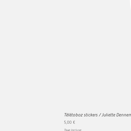
Télétoboz stickers / Juliette Denn
Prix
5,00 €
Taxe Incluse