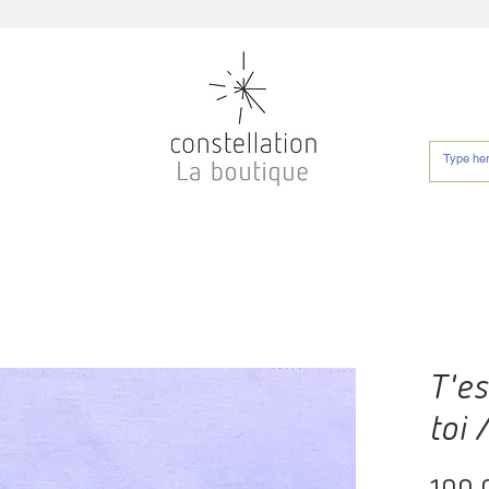
T'e
toi 