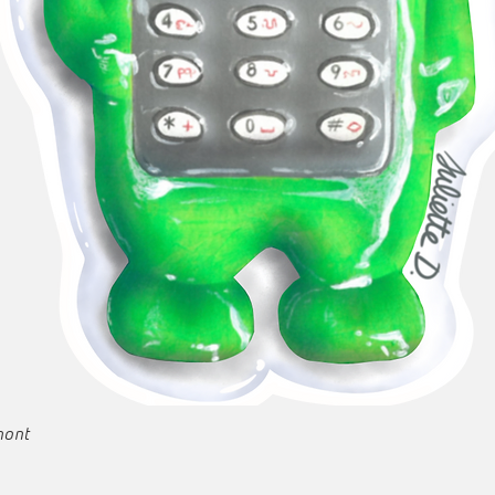
Aperçu rapide
emont