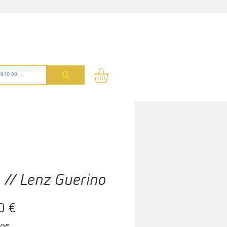
 // Lenz Guerino
Prix
0 €
use