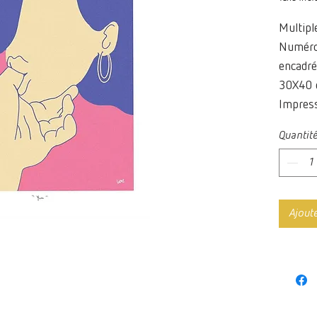
Multipl
Numérot
encadré
30X40
Impress
Papier
Quantit
Ajout