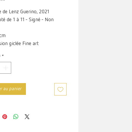
e de Lenz Guerino, 2021
é de 1 à 11 - Signé - Non
 cm
ion giclée Fine art
 blanc 120 g/m2
é
*
er au panier