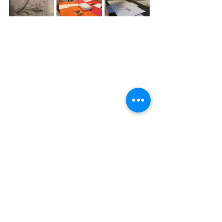
arts plastiques
sérigraphie
événement
Jeune public
Actus
Voir tout
Posts similaires