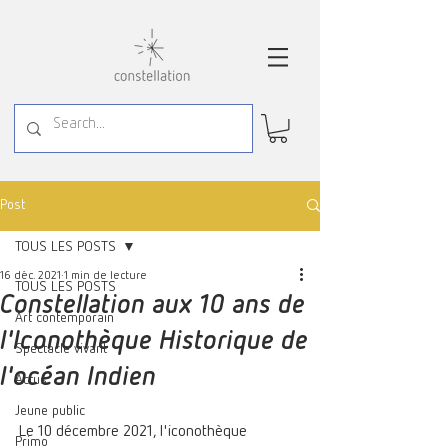
Post
TOUS LES POSTS
16 déc. 2021
1 min de lecture
TOUS LES POSTS
Constellation aux 10 ans de
Art contemporain
l'Iconothèque Historique de
Spectacle vivant
l'océan Indien
Actus
Jeune public
Le 10 décembre 2021, l'iconothèque 
Primo