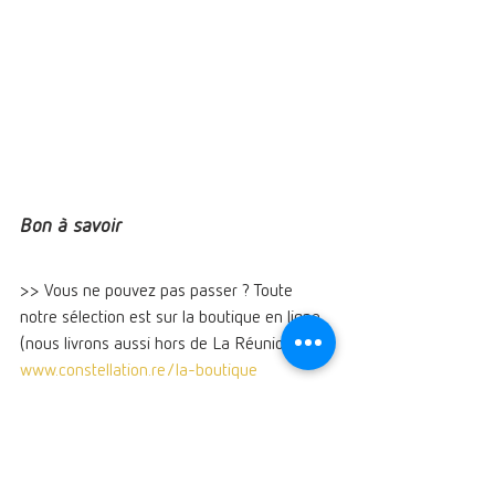
Bon à savoir 
>> Vous ne pouvez pas passer ? Toute 
notre sélection est sur la boutique en ligne 
(nous livrons aussi hors de La Réunion) : 
www.constellation.re/la-boutique
>> Nous proposons également des cartes 
cadeau 
https://www.constellation.re/carte-cadeau