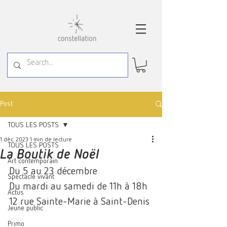
Post
TOUS LES POSTS
1 déc. 2023
1 min de lecture
TOUS LES POSTS
La Boutik de Noël
Art contemporain
Du 5 au 23 décembre 
Spectacle vivant
Du mardi au samedi de 11h à 18h
Actus
12 rue Sainte-Marie à Saint-Denis
Jeune public
Primo