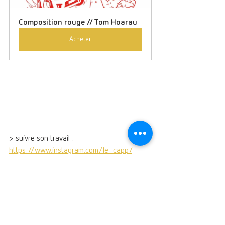
Composition rouge // Tom Hoarau
Acheter
> suivre son travail : 
https://www.instagram.com/le_capp/
> 
> En savoir plus sur la Collection PRIMO
art contemporain
sérigraphie
primo
Primo