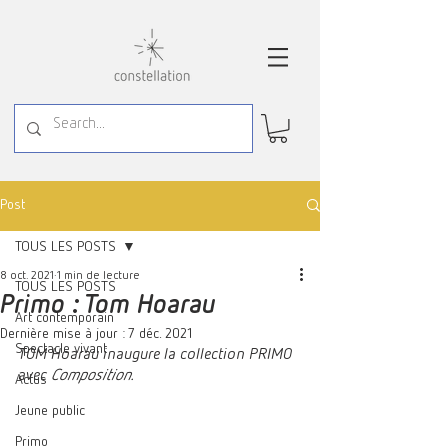
Post
TOUS LES POSTS
8 oct. 2021
1 min de lecture
TOUS LES POSTS
Primo : Tom Hoarau
Art contemporain
Dernière mise à jour :
7 déc. 2021
Spectacle vivant
TOM Hoarau inaugure la collection PRIMO 
avec 
Composition.
Actus
Jeune public
Primo