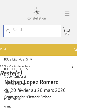
Post
TOUS LES POSTS
25 févr.
3 min de lecture
TOUS LES POSTS
Reste(s)
Art contemporain
Nathan Lopez Romero
Spectacle vivant
du 20 février au 28 mars 2026
Actus
Commissariat : Clément Striano
Jeune public
Primo