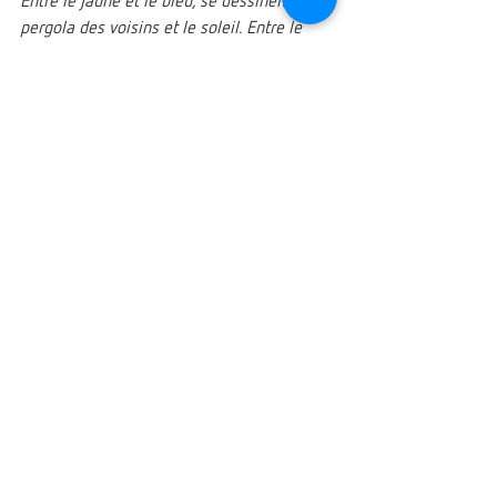
Entre le jaune et le bleu, se dessinent la 
pergola des voisins et le soleil. Entre le 
vert et le rose, émergent la verrière et la 
monstera de l’immeuble d’en face. Dans un 
équilibre précis, il crée un patchwork 
d’architecture, de végétation et d’intimité. 
Car il s’agit aussi de cela, de parler de lui 
en montrant ce qu’il voit."
David Pons, artiste et commissaire 
d'exposition
Ce qui m’intéresse, c’est ce 
moment où l’image devient 
plus ouverte. Quand elle cesse 
d’imposer un lieu précis pour 
laisser davantage de place à la 