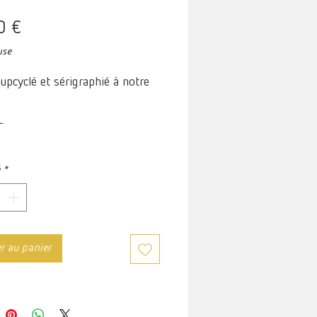
Prix
0 €
use
 upcyclé et sérigraphié à notre
L.
é
*
er au panier