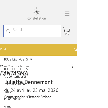
Post
TOUS LES POSTS
27 avr.
2 min de lecture
TOUS LES POSTS
FANTASMA
Art contemporain
Juliette Dennemont
Spectacle vivant
du 24 avril au 23 mai 2026
Actus
Commissariat : Clément Striano
Jeune public
Primo