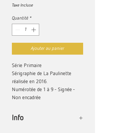
Taxe Incluse
Quantité
*
Ajouter au panier
Série Primaire
Sérigraphie de La Paulinette
réalisée en 2016.
Numérotée de 1 à 9 - Signée -
Non encadrée
Dimension : 18 cm X 12 cm /
Petit Format
Info
Technique : Sérigraphie trois
Cette sérigraphie a été réalisée dans