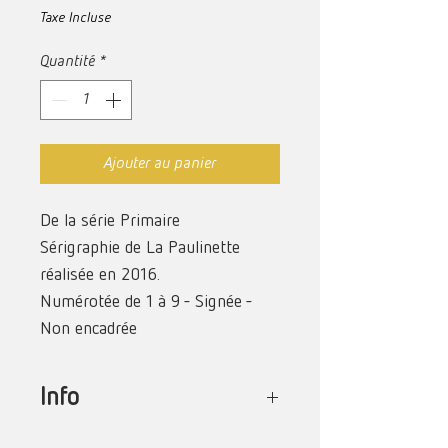
Taxe Incluse
Quantité
*
Ajouter au panier
De la série Primaire
Sérigraphie de La Paulinette
réalisée en 2016.
Numérotée de 1 à 9 - Signée -
Non encadrée
Dimension : 18 cm X 24 cm /
Petit Format
Info
Technique : Sérigraphie trois
Cette sérigraphie a été réalisée dans