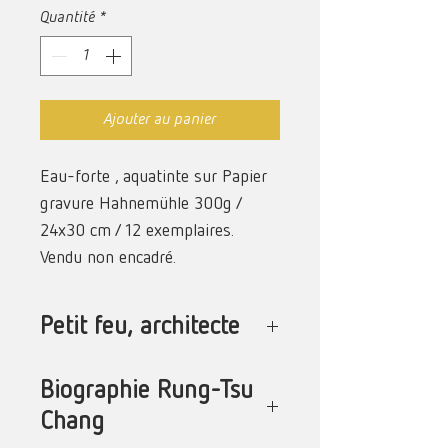
Quantité
*
Ajouter au panier
Eau-forte , aquatinte sur Papier
gravure Hahnemühle 300g /
24x30 cm / 12 exemplaires.
Vendu non encadré.
Petit feu, architecte
Le feu est comme l’eau, on ne se
Biographie Rung-Tsu
lasse pas de le contempler, il nous
Chang
fascine irrésistiblement.